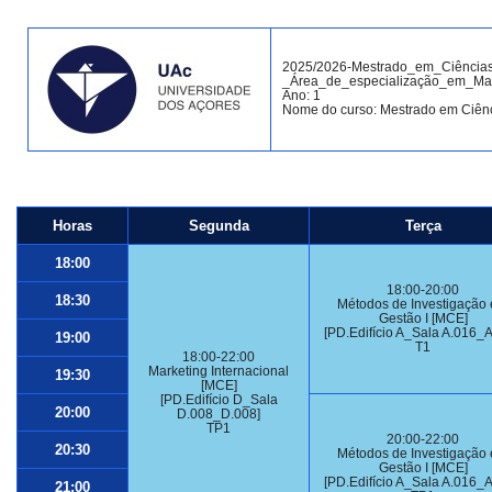
2025/2026-Mestrado_em_Ciências
_Área_de_especialização_em_Mar
Ano: 1
Nome do curso: Mestrado em Ciên
Horas
Segunda
Terça
18:00
18:00-20:00
18:30
Métodos de Investigação
Gestão I [MCE]
[PD.Edifício A_Sala A.016_A
19:00
T1
18:00-22:00
Marketing Internacional
19:30
[MCE]
[PD.Edifício D_Sala
20:00
D.008_D.008]
TP1
20:00-22:00
20:30
Métodos de Investigação
Gestão I [MCE]
[PD.Edifício A_Sala A.016_A
21:00